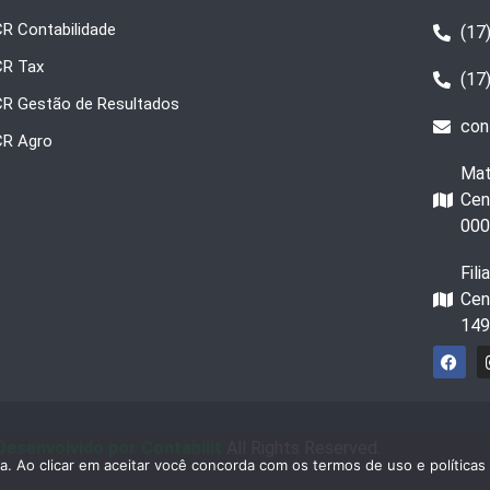
R Contabilidade
(17
CR Tax
(17
CR Gestão de Resultados
con
CR Agro
Mat
Cen
000
Fil
Cen
149
Desenvolvido por Contabilit
All Rights Reserved.
ia. Ao clicar em aceitar você concorda com os termos de uso e políticas