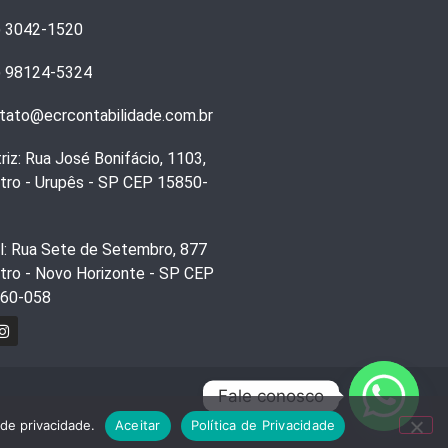
) 3042-1520
) 98124-5324
tato@ecrcontabilidade.com.br
riz: Rua José Bonifácio, 1103,
tro - Urupês - SP CEP 15850-
ial: Rua Sete de Setembro, 877
tro - Novo Horizonte - SP CEP
60-058
Fale conosco
 de privacidade.
Aceitar
Política de Privacidade