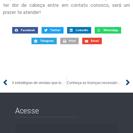
ter dor de cabeça entre em contato conosco, será um
prazer te atender!
Facebook
Twitter
LinkedIn
WhatsApp
Telegram
Print
Email
3 estratégias de vendas que todo empreendedor precisa saber
Conheça as licenças necessárias para abrir uma empresa
Acesse